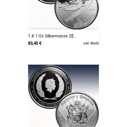
1 X 1 Oz Silbermünze 2$...
Preis
83,43 €
inkl. MwSt