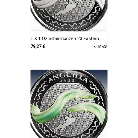
1 X 1 Oz Silbermünzen 2$ Eastern...
Preis
79,27 €
inkl. MwSt