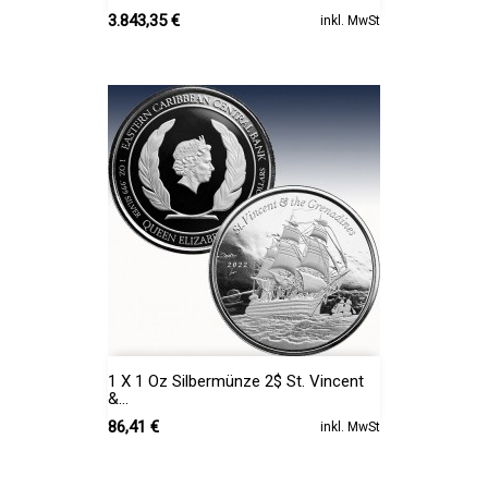
Preis
3.843,35 €
inkl. MwSt
1 X 1 Oz Silbermünze 2$ St. Vincent
&...
Preis
86,41 €
inkl. MwSt