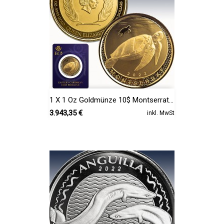
1 X 1 Oz Goldmünze 10$ Montserrat...
Preis
3.943,35 €
inkl. MwSt