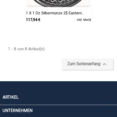
1 X 1 Oz Silbermünze 2$ Eastern...
Preis
117,94 €
inkl. MwSt
1 - 8 von 8 Artikel(n)

Zum Seitenanfang

ARTIKEL

UNTERNEHMEN