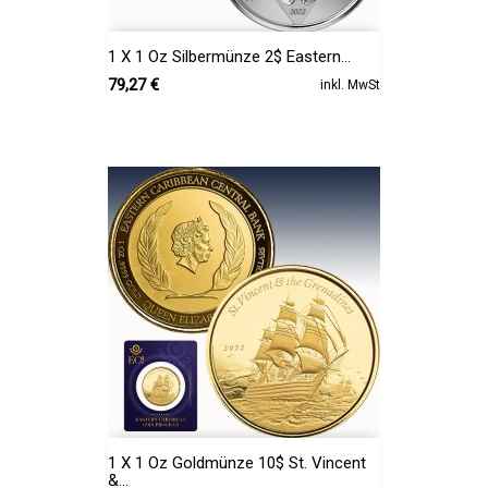
1 X 1 Oz Silbermünze 2$ Eastern...
Preis
79,27 €
inkl. MwSt
1 X 1 Oz Goldmünze 10$ St. Vincent
&...