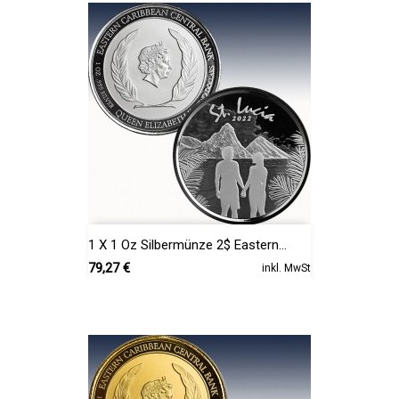
1 X 1 Oz Silbermünze 2$ Eastern...
Preis
79,27 €
inkl. MwSt