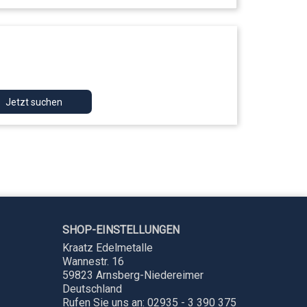
Jetzt suchen
SHOP-EINSTELLUNGEN
Kraatz Edelmetalle
Wannestr. 16
59823 Arnsberg-Niedereimer
Deutschland
Rufen Sie uns an:
02935 - 3 390 375