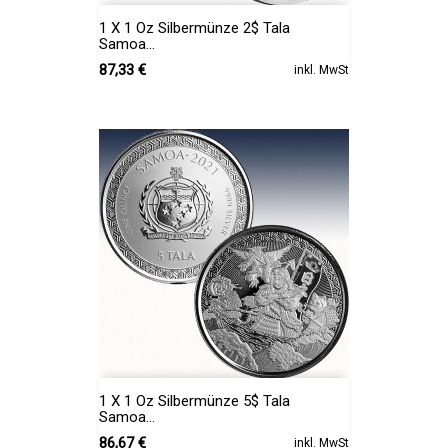
1 X 1 Oz Silbermünze 2$ Tala
Samoa...
Preis
87,33 €
inkl. MwSt
1 X 1 Oz Silbermünze 5$ Tala
Samoa...
Preis
86,67 €
inkl. MwSt