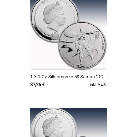
1 X 1 Oz Silbermünze 5$ Samoa "DC...
Preis
87,26 €
inkl. MwSt