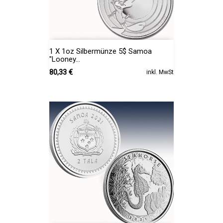
1 X 1oz Silbermünze 5$ Samoa
"Looney...
Preis
80,33 €
inkl. MwSt