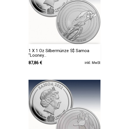
1 X 1 Oz Silbermünze 5$ Samoa
"Looney...
Preis
87,86 €
inkl. MwSt