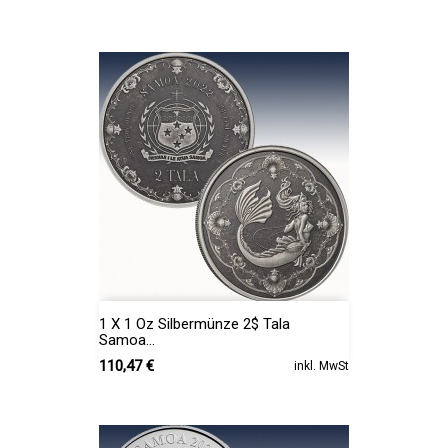
1 X 1 Oz Silbermünze 2$ Tala
Samoa...
Preis
110,47 €
inkl. MwSt