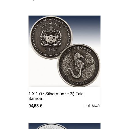
1 X 1 Oz Silbermünze 2$ Tala
Samoa...
Preis
94,83 €
inkl. MwSt