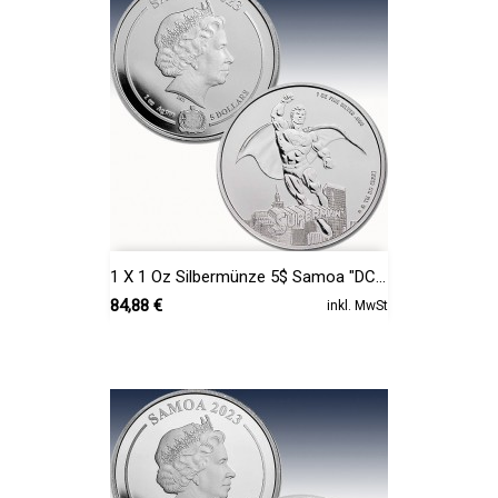
1 X 1 Oz Silbermünze 5$ Samoa "DC...
Preis
84,88 €
inkl. MwSt