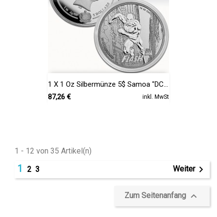
1 X 1 Oz Silbermünze 5$ Samoa "DC...
Preis
87,26 €
inkl. MwSt
1 - 12 von 35 Artikel(n)
1

Weiter
2
3

Zum Seitenanfang