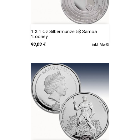
1 X 1 Oz Silbermünze 5$ Samoa
"Looney...
Preis
92,02 €
inkl. MwSt