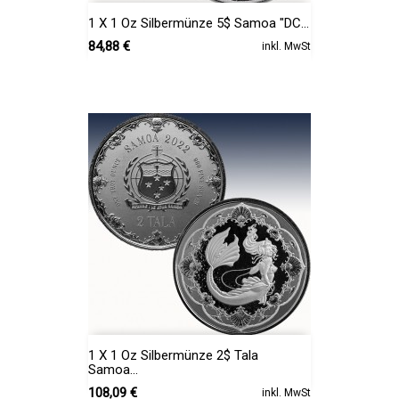
1 X 1 Oz Silbermünze 5$ Samoa "DC...
Preis
84,88 €
inkl. MwSt
1 X 1 Oz Silbermünze 2$ Tala
Samoa...
Preis
108,09 €
inkl. MwSt