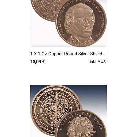
1 X 1 Oz Copper Round Silver Shield...
Preis
13,09 €
inkl. MwSt