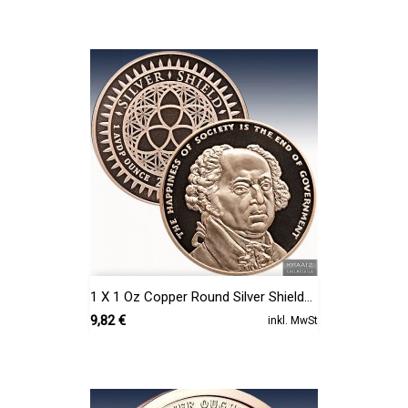
1 X 1 Oz Copper Round Silver Shield...
Preis
9,82 €
inkl. MwSt