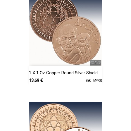
1 X 1 Oz Copper Round Silver Shield...
Preis
13,69 €
inkl. MwSt