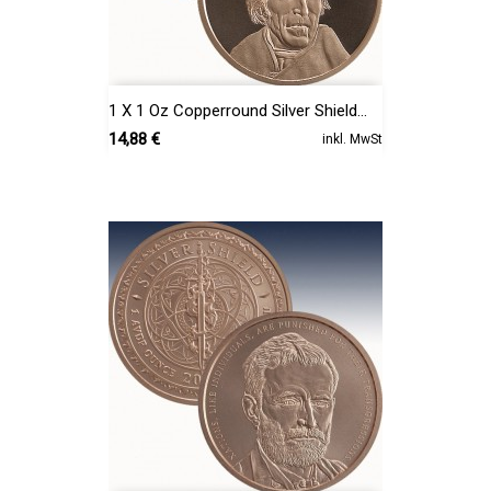
1 X 1 Oz Copperround Silver Shield...
Preis
14,88 €
inkl. MwSt