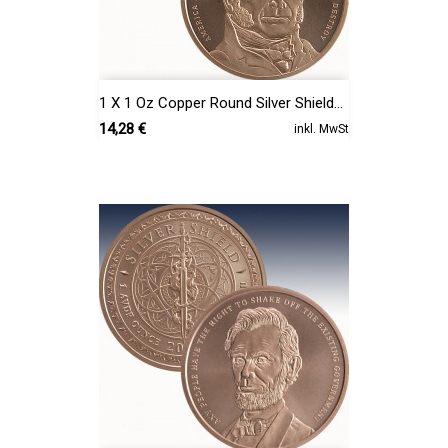
1 X 1 Oz Copper Round Silver Shield...
Preis
14,28 €
inkl. MwSt