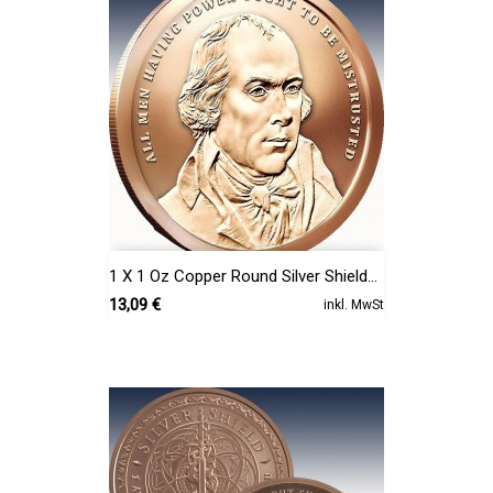
1 X 1 Oz Copper Round Silver Shield...
Preis
13,09 €
inkl. MwSt