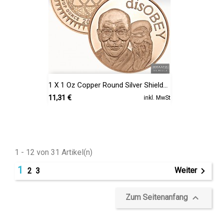
1 X 1 Oz Copper Round Silver Shield...
Preis
11,31 €
inkl. MwSt
1 - 12 von 31 Artikel(n)
1

Weiter
2
3

Zum Seitenanfang