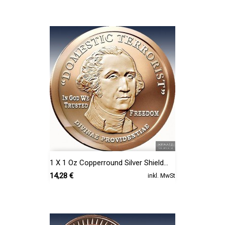
1 X 1 Oz Copperround Silver Shield...
Preis
14,28 €
inkl. MwSt