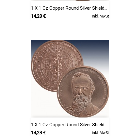
1 X 1 Oz Copper Round Silver Shield...
Preis
14,28 €
inkl. MwSt
1 X 1 Oz Copper Round Silver Shield...
Preis
14,28 €
inkl. MwSt