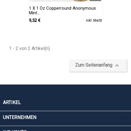
1 X 1 Oz Copperround Anonymous
Mint...
Preis
9,52 €
inkl. MwSt
1 - 2 von 2 Artikel(n)

Zum Seitenanfang

ARTIKEL

UNTERNEHMEN