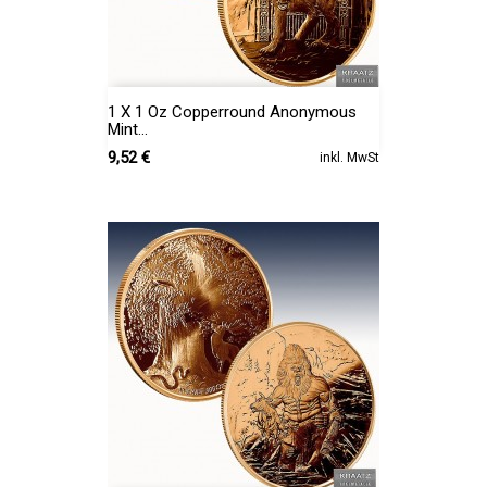
1 X 1 Oz Copperround Anonymous
Mint...
Preis
9,52 €
inkl. MwSt