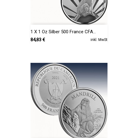
1 X 1 Oz Silber 500 France CFA...
Preis
84,83 €
inkl. MwSt