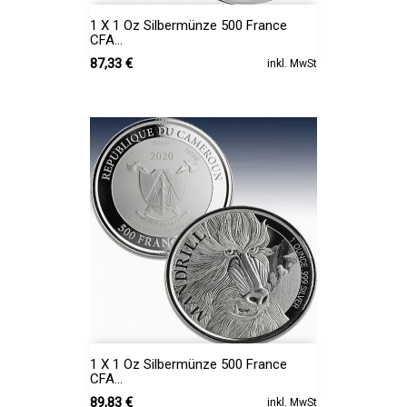
1 X 1 Oz Silbermünze 500 France
CFA...
Preis
87,33 €
inkl. MwSt
1 X 1 Oz Silbermünze 500 France
CFA...
Preis
89,83 €
inkl. MwSt