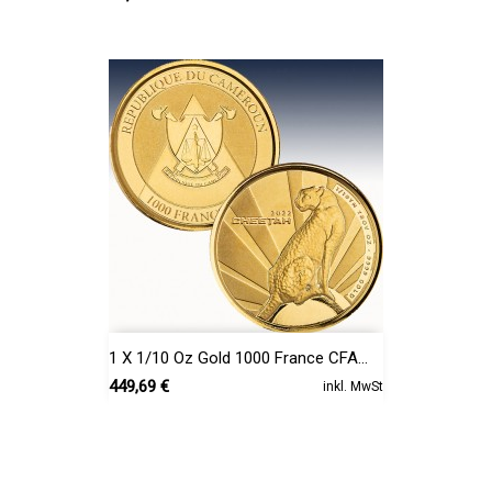
1 X 1/10 Oz Gold 1000 France CFA...
Preis
449,69 €
inkl. MwSt