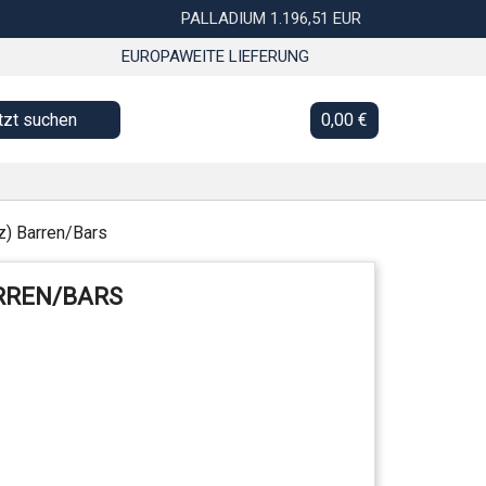
PALLADIUM 1.196,51 EUR
EUROPAWEITE LIEFERUNG
tzt suchen
0,00 €
oz) Barren/Bars
BARREN/BARS