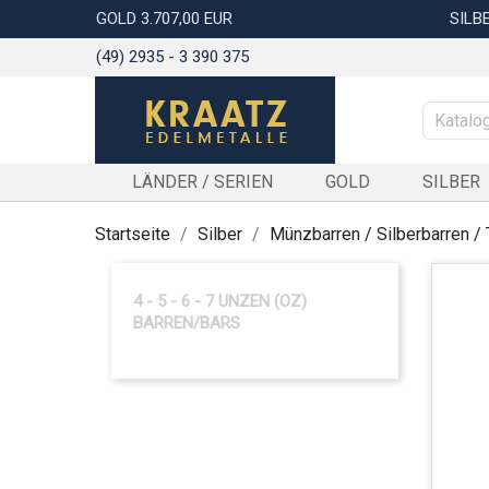
GOLD 3.707,00 EUR
SILBE
(49) 2935 - 3 390 375
LÄNDER / SERIEN
GOLD
SILBER
Startseite
Silber
Münzbarren / Silberbarren / 
4 - 5 - 6 - 7 UNZEN (OZ)
BARREN/BARS