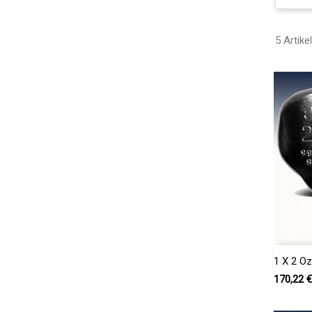
5 Artike
1 X 2 Oz
Preis
170,22 €