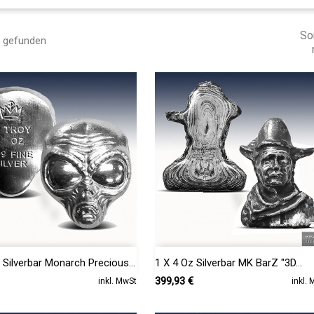
Sor
l gefunden


Vorschau
Vorschau
 Silverbar Monarch Precious...
1 X 4 Oz Silverbar MK BarZ "3D...
Preis
399,93 €
inkl. MwSt
inkl.