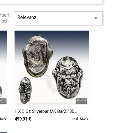
tiert
Relevanz

nach:

Vorschau
1 X 5 Oz Silverbar MK BarZ "3D...
Preis
499,91 €
 MwSt
inkl. MwSt