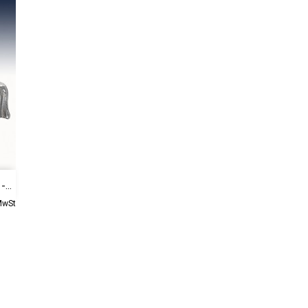
...
 MwSt