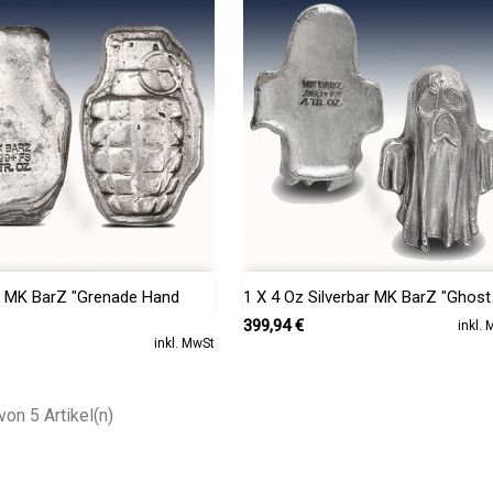


Vorschau
Vorschau
z MK BarZ "Grenade Hand
1 X 4 Oz Silverbar MK BarZ "Ghost -
.
Preis
399,94 €
inkl.
inkl. MwSt
von 5 Artikel(n)