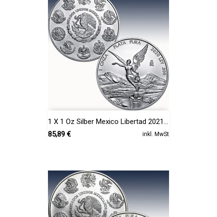
1 X 1 Oz Silber Mexico Libertad 2021...
Preis
85,89 €
inkl. MwSt