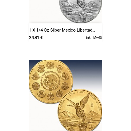
1 X 1/4 Oz Silber Mexico Libertad...
Preis
24,81 €
inkl. MwSt