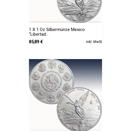
1 X 1 Oz Silbermünze Mexico
"Libertad...
Preis
85,89 €
inkl. MwSt