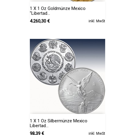
1 X 1 Oz Goldmünze Mexico
"Libertad...
Preis
4.260,30 €
inkl. MwSt
1 X 1 Oz Silbermünze Mexico
Libertad...
Preis
98,39 €
inkl. MwSt