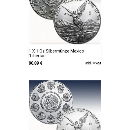
1 X 1 Oz Silbermünze Mexico
"Libertad...
Preis
90,89 €
inkl. MwSt