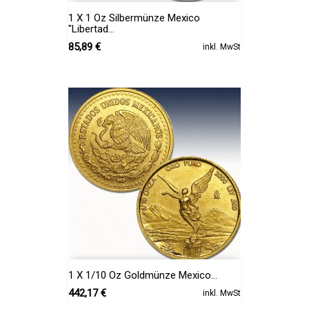
1 X 1 Oz Silbermünze Mexico
"Libertad...
Preis
85,89 €
inkl. MwSt
1 X 1/10 Oz Goldmünze Mexico...
Preis
442,17 €
inkl. MwSt