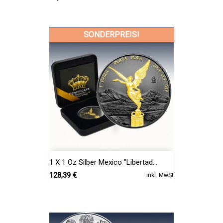
SONDERPREIS!
1 X 1 Oz Silber Mexico "Libertad...
Preis
128,39 €
inkl. MwSt