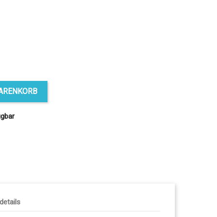
WARENKORB
ügbar
ldetails