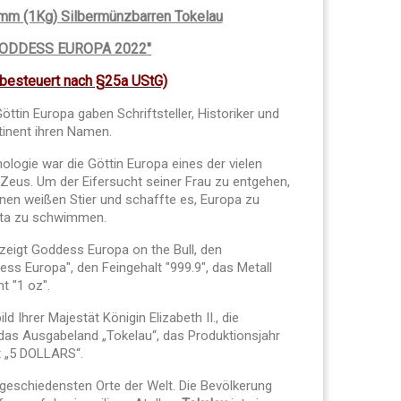
mm (1Kg) Silbermünzbarren Tokelau
GODDESS EUROPA 2022"
.besteuert nach §25a UStG)
öttin Europa gaben Schriftsteller, Historiker und
inent ihren Namen.
ologie war die Göttin Europa eines der vielen
 Zeus.
Um der Eifersucht seiner Frau zu entgehen,
inen weißen Stier und schaffte es, Europa zu
reta zu schwimmen.
zeigt Goddess Europa on the Bull, den
ss Europa", den Feingehalt "999.9", das Metall
t "1 oz".
ld Ihrer Majestät Königin Elizabeth II., die
 das Ausgabeland „Tokelau“, das Produktionsjahr
 „5 DOLLARS“.
abgeschiedensten Orte der Welt. Die Bevölkerung