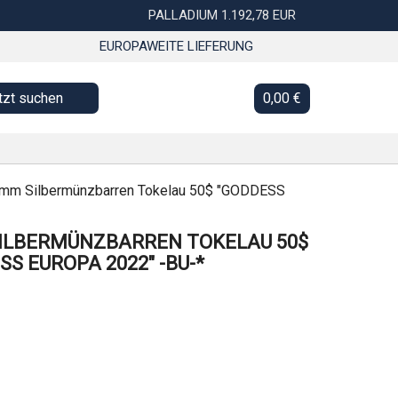
PALLADIUM 1.192,78 EUR
EUROPAWEITE LIEFERUNG
tzt suchen
0,00 €
amm Silbermünzbarren Tokelau 50$ "GODDESS
SILBERMÜNZBARREN TOKELAU 50$
SS EUROPA 2022" -BU-*