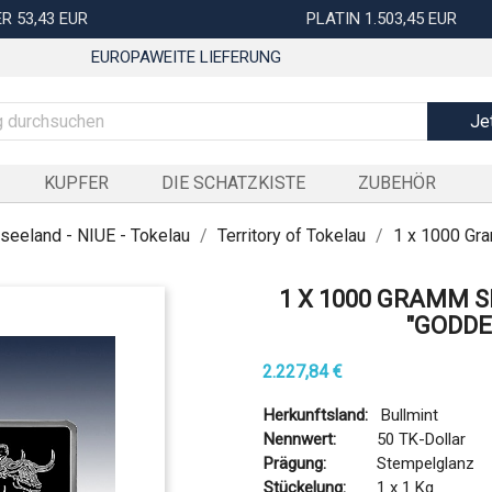
R 53,43 EUR
PLATIN 1.503,45 EUR
EUROPAWEITE LIEFERUNG
Je
KUPFER
DIE SCHATZKISTE
ZUBEHÖR
seeland - NIUE - Tokelau
Territory of Tokelau
1 x 1000 Gr
1 X 1000 GRAMM 
"GODDE
2.227,84 €
Herkunftsland:
Bullmint
Nennwert:
50 TK-Dollar
Prägung:
Stempelglanz
Stückelung:
1 x 1 Kg