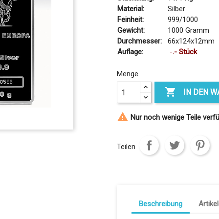
Material:
Silber
Feinheit:
999/1000
Gewicht:
1000 Gramm
Durchmesser:
66x124x12mm
Auflage:
-
.- Stück
Menge

IN DEN 

Nur noch wenige Teile verf
Teilen
Beschreibung
Artike