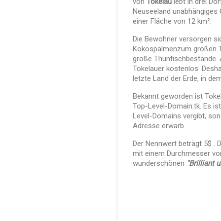
von
Tokelau
lebt in drei Dö
Neuseeland unabhängiges G
einer Fläche von 12 km².
Die Bewohner versorgen si
Kokospalmenzum großen Tei
große Thunfischbestände. Ä
Tokelauer kostenlos. Desha
letzte Land der Erde, in de
Bekannt geworden ist Tokel
Top-Level-Domain.tk. Es ist 
Level-Domains vergibt, son
Adresse erwarb.
D
er Nennwert
beträgt 5$
.
D
mit einem Durchmesser
vo
wunderschönen
"Brilliant 