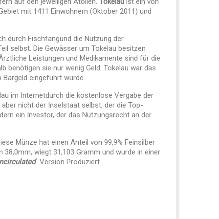
rfern auf den jeweiligen Atollen.
Tokelau
ist ein von
ebiet mit 1411 Einwohnern (Oktober 2011) und
ch durch Fischfangund die Nutzung der
l selbst. Die Gewässer um Tokelau besitzen
rztliche Leistungen und Medikamente sind für die
lb benötigen sie nur wenig Geld. Tokelau war das
m Bargeld eingeführt wurde.
au im Internetdurch die kostenlose Vergabe der
aber nicht der Inselstaat selbst, der die Top-
dern ein Investor, der das Nutzungsrecht an der
iese Münze
hat einen Anteil von
99,9%
Feinsilber
n 38
,0mm
, wiegt 31,103
Gramm
und wurde in einer
uncirculated
"
Version Produziert.