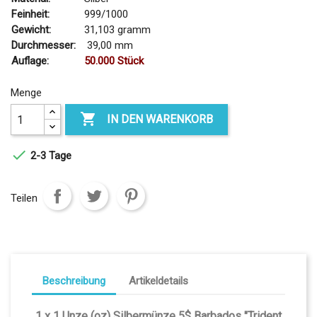
Feinheit:
999/1000
Gewicht:
31,103 gramm
Durchmesser:
39,00 mm
Auflage:
50.000 Stück
Menge

IN DEN WARENKORB

2-3 Tage
Teilen
Beschreibung
Artikeldetails
1 x 1 Unze (oz) Silbermünze 5$ Barbados "Trident