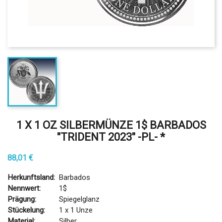
1 X 1 OZ SILBERMÜNZE 1$ BARBADOS
"TRIDENT 2023" -PL- *
88,01 €
Herkunftsland:
Barbados
Nennwert:
1$
Prägung:
Spiegelglanz
Stückelung:
1 x 1 Unze
Material:
Silber