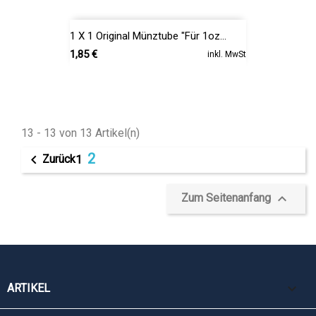
1 X 1 Original Münztube "für 1oz...
Preis
1,85 €
inkl. MwSt
13 - 13 von 13 Artikel(n)
2

Zurück
1

Zum Seitenanfang

ARTIKEL