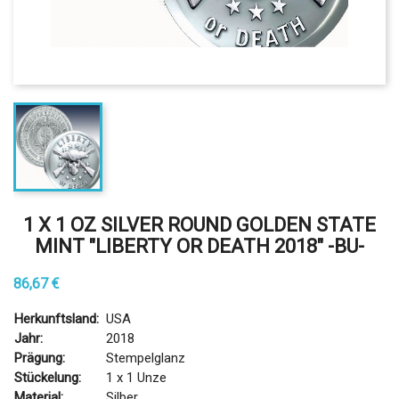
1 X 1 OZ SILVER ROUND GOLDEN STATE
MINT "LIBERTY OR DEATH 2018" -BU-
86,67 €
Herkunftsland:
USA
Jahr:
2018
Prägung:
Stempelglanz
Stückelung:
1 x 1 Unze
Material:
Silber